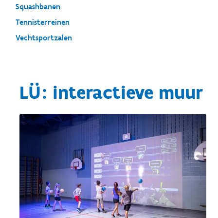
Squashbanen
Tennisterreinen
Vechtsportzalen
LÜ: interactieve muur