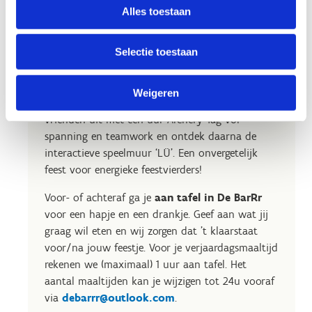
Alles toestaan
Achery Tag en LÜ: een unieke
Selectie toestaan
verjaardag!
Weigeren
Een verjaardag vol actie en plezier! Daag je
vrienden uit met een uur Archery Tag vol
spanning en teamwork en ontdek daarna de
interactieve speelmuur ‘LÜ’. Een onvergetelijk
feest voor energieke feestvierders!
Voor- of achteraf ga je
aan tafel in De BarRr
voor een hapje en een drankje. Geef aan wat jij
graag wil eten en wij zorgen dat 't klaarstaat
voor/na jouw feestje. Voor je verjaardagsmaaltijd
rekenen we (maximaal) 1 uur aan tafel. Het
aantal maaltijden kan je wijzigen tot 24u vooraf
via
debarrr@outlook.com
.