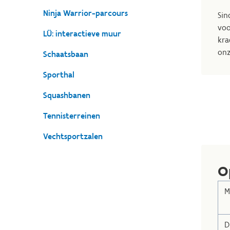
Ninja Warrior-parcours
Sin
voo
LÜ: interactieve muur
kra
onz
Schaatsbaan
Sporthal
Squashbanen
Tennisterreinen
Vechtsportzalen
O
M
D