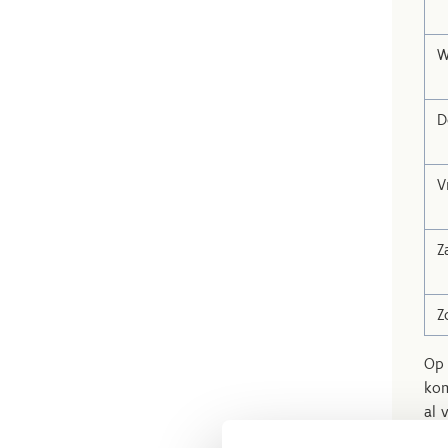
W
D
V
Z
Z
Op 
kom
al 
hel