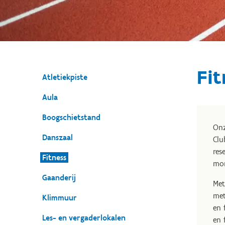
Fit
Atletiekpiste
Aula
Boogschietstand
Onz
Danszaal
Clu
res
Fitness
mom
Gaanderij
Met
met
Klimmuur
en 
Les- en vergaderlokalen
en 