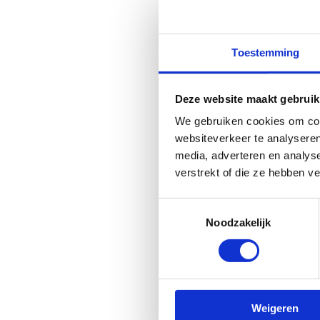
On
Toestemming
Deze website maakt gebruik
T
We gebruiken cookies om cont
websiteverkeer te analyseren
Fit
media, adverteren en analys
jaa
verstrekt of die ze hebben v
cen
web
Toestemmingsselectie
Noodzakelijk
1
J
S
Weigeren