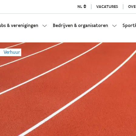
NL
VACATURES
OVE
ubs & verenigingen
Bedrijven & organisatoren
Sport
Verhuur