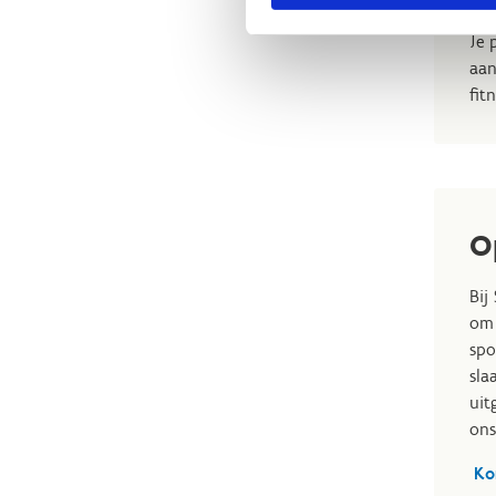
Je 
aan
fit
O
Bij
om 
spo
sla
uit
ons
Ko