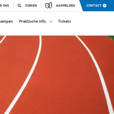
R ONS
ZOEKEN
AANMELDEN
CONTACT
kampen
Praktische info
Tickets