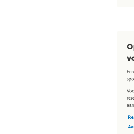
O
v
Een
spo
Voo
res
aan
Re
Aa