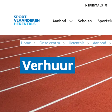
HERENTALS
Aanbod
Scholen
Sportcl
Home
Onze centra
Herentals
Aanbod
Verhuur