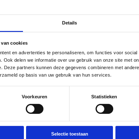
tdek alles over de SNS-pas
Details
 van cookies
arieven en praktische info
ent en advertenties te personaliseren, om functies voor social
. Ook delen we informatie over uw gebruik van onze site met on
nessen bij ons kan met een beurtenkaart, een
e. Deze partners kunnen deze gegevens combineren met andere i
rabonnement. Die kan je enkel aan het onthaal van ons
erzameld op basis van uw gebruik van hun services.
trum aanschaffen. Een SNS-pas koop je online via de SNS-
site.
Voorkeuren
Statistieken
0+1 beurtenkaart
€50,-
aarabonnement
€225,-
NS-pas fitnesser
Gratis (met
Selectie toestaan
SNS-pas)