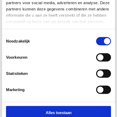
perfect leent voor danslessen van zowat élke
partners voor social media, adverteren en analyse. Deze
stijl. We hebben een volledige muur van spiegels,
partners kunnen deze gegevens combineren met andere
van de vloer tot aan het plafond. Ideaal toch?
informatie die u aan ze heeft verstrekt of die ze hebben
verzameld op basis van uw gebruik van hun services.
Met afmetingen van
11,8 meter bij 8,5 meter
biedt onze danszaal heel wat mogelijkheden.
Toestemmingsselectie
Noodzakelijk
Op zoek naar een spiegelzaal die zich perfect
leent voor dans? Reserveer onze danszaal nu!
Voorkeuren
Statistieken
Reserveer de
danszaal
Marketing
Alles toestaan