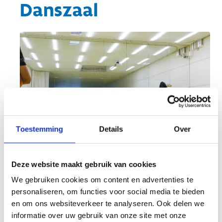
Danszaal
Toestemming
Details
Over
Deze website maakt gebruik van cookies
Zoals een danszaal hoort te
We gebruiken cookies om content en advertenties te
zijn
personaliseren, om functies voor social media te bieden
en om ons websiteverkeer te analyseren. Ook delen we
Welkom in onze danszaal, een ruimte die zich
informatie over uw gebruik van onze site met onze