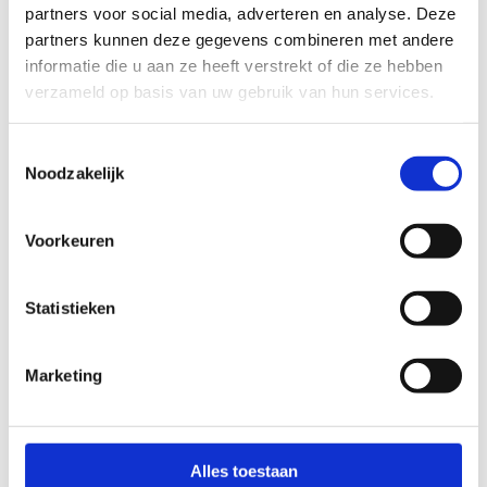
partners voor social media, adverteren en analyse. Deze
locatie zo speciaal maakt, is de aanwezigheid
partners kunnen deze gegevens combineren met andere
van verrijdbare spiegels en een prachtige
informatie die u aan ze heeft verstrekt of die ze hebben
parketvloer die een gedeelte van de ruimte siert.
verzameld op basis van uw gebruik van hun services.
Met afmetingen van
27 meter bij 20,5 meter
biedt onze aula heel wat mogelijkheden.
Toestemmingsselectie
Noodzakelijk
Onze veelzijdige aula wacht op jouw reservering,
en we kunnen niet wachten om jouw evenement
te laten stralen in deze ruime, inspirerende
Voorkeuren
omgeving!
Statistieken
Marketing
Reserveer de
Alles toestaan
aula