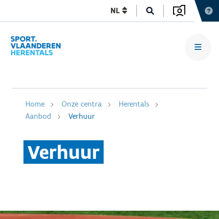
NL
Home
Onze centra
Herentals
Aanbod
Verhuur
Verhuur