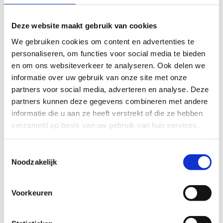
paardensport. Met de erkenning van het EK Jumping 2027
als Vlaams topevenement geven we die internationale
Deze website maakt gebruik van cookies
reputatie extra uitstraling. Dit kampioenschap brengt niet
alleen de beste ruiters van Europa naar Waregem, maar
We gebruiken cookies om content en advertenties te
toont ook aan miljoenen mensen wereldwijd de kracht
personaliseren, om functies voor social media te bieden
van onze sport, onze organisatiecapaciteit en onze passie
en om ons websiteverkeer te analyseren. Ook delen we
voor paarden."
informatie over uw gebruik van onze site met onze
partners voor social media, adverteren en analyse. Deze
Het EK Jumping geldt als een van de meest prestigieuze
partners kunnen deze gegevens combineren met andere
kampioenschappen binnen de internationale
informatie die u aan ze heeft verstrekt of die ze hebben
paardensport. De organisatie verwacht deelnemers uit een
verzameld op basis van uw gebruik van hun services.
twintigtal landen en minstens 30.000 toeschouwers.
Bovendien vormt het kampioenschap een belangrijk
Toestemmingsselectie
kwalificatiemoment voor de Olympische Spelen van Los
Noodzakelijk
Angeles in 2028.
Voor minister De Ridder gaat het belang van het
Voorkeuren
evenement verder dan de sport alleen: "De paardensector
is diep verankerd in Vlaanderen. Ze heeft een belangrijke