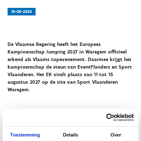
16-06-2026
De Vlaamse Regering heeft het Europees
Kampioenschap Jumping 2027 in Waregem officieel
erkend als Vlaams topevenement. Daarmee krijgt het
kampioenschap de steun van EventFlanders en Sport
Vlaanderen. Het EK vindt plaats van 11 tot 15
augustus 2027 op de site van Sport Vlaanderen
Waregem.
Vlaams minister van Sport Annick De Ridder: "Vlaanderen
Toestemming
Details
Over
behoort al jaren tot de absolute wereldtop in de