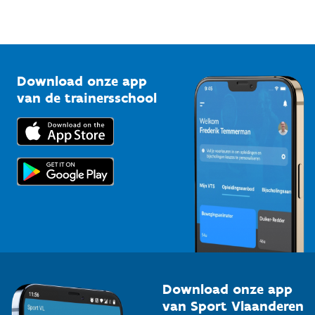
Sportfederaties
Mountainbikeroutes
Onze nieuwsbrieven
1210 Brussel
G-sport
Vlaamse Trainersschool
Sportclubs
Kennisplatform
Download onze app
Bedrijven
van de trainersschool
Downloads
Trainers en begeleiders
Voor de pers
Scholen
Topsporters
Organisatoren van sportevenementen
Download onze app
van Sport Vlaanderen