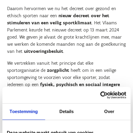
Daarom hervormen we nu het decreet over gezond en
ethisch sporten naar een
nieuw decreet over het
stimuleren van een veilig sportklimaat
. Het Vlaams
Parlement keurde het nieuwe decreet op 13 maart 2024
goed. We geven je alvast de grote krachtlijnen mee, maar
we werken de komende maanden nog aan de goedkeuring
van het
uitvoeringsbesluit
.
We vertrekken vanuit het principe dat elke
sportorganisatie de
zorgplicht
heeft om in een veilige
sportomgeving te voorzien voor elke sporter, zodat
iedereen op een
fysiek, psychisch en sociaal integere
manier
sport kan beoefenen. We gaan voor een
totaalbenadering
vanuit een centraal begrip "veilig
sporten", met voldoende aandacht voor onderliggende
Toestemming
Details
Over
thema's, en een bijzondere aandacht voor de minderjarige
sporter.
We zijn
samen verantwoordelijk
om die veilige
Deze website maakt gebruik van cookies