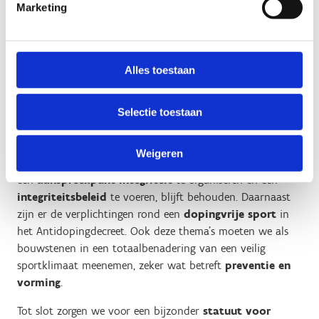
Marketing
Deze organisatie zal sportorganisaties ondersteunen in de
uitbouw van hun eigen veilig sportbeleid en sporters
sensibiliseren en informeren. Een
overkoepelend
tuchtorgaan
voor de sportsector, dat we ook structureel
Alles toestaan
erkennen en subsidiëren, kan op een onafhankelijke en
efficiënte manier disciplinaire inbreuken op vlak van
Selectie toestaan
grensoverschrijdend gedrag en doping afhandelen.
De bestaande verplichtingen voor erkende sportfederaties
Weigeren
en organisaties voor de sportieve vrijetijdsbesteding om
een
aanspreekpunt integriteit
te organiseren en een
integriteitsbeleid
te voeren, blijft behouden. Daarnaast
zijn er de verplichtingen rond een
dopingvrije sport
in
het Antidopingdecreet. Ook deze thema’s moeten we als
bouwstenen in een totaalbenadering van een veilig
sportklimaat meenemen, zeker wat betreft
preventie en
vorming
.
Tot slot zorgen we voor een bijzonder
statuut voor