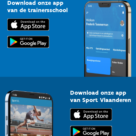
Kennisplatform
Download onze app
Bedrijven
van de trainersschool
Downloads
Trainers en begeleiders
Voor de pers
Scholen
Topsporters
Organisatoren van sportevenementen
Download onze app
van Sport Vlaanderen