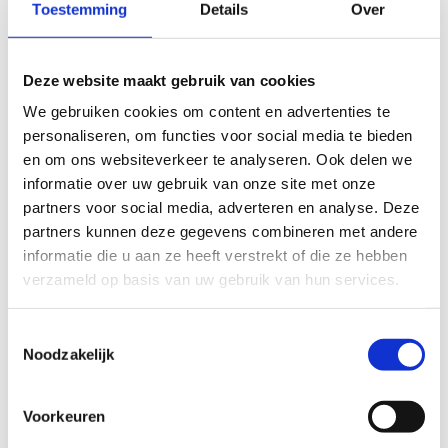
Toestemming
Details
Over
Onze fitnesszaal beschikt over heel wat kracht-
en cardiotoestellen. In de zaal is er geen
begeleiding voorzien. Het is dus raadzaam je
Deze website maakt gebruik van cookies
voor te bereiden vooraleer de fitness in te
We gebruiken cookies om content en advertenties te
duiken. Kinderen of jongeren onder de 16 jaar
personaliseren, om functies voor social media te bieden
zijn niet toegelaten in onze fitness.
en om ons websiteverkeer te analyseren. Ook delen we
informatie over uw gebruik van onze site met onze
Ben je gebeten door de fitnessmicrobe en
partners voor social media, adverteren en analyse. Deze
reserveer je graag je plaatsje? Koop dan online
partners kunnen deze gegevens combineren met andere
een ticketje.
informatie die u aan ze heeft verstrekt of die ze hebben
verzameld op basis van uw gebruik van hun services.
Toestemmingsselectie
Noodzakelijk
Koop een
fitnessbeurt
Voorkeuren