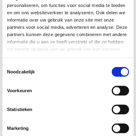
personaliseren, om functies voor social media te bieden
en om ons websiteverkeer te analyseren. Ook delen we
informatie over uw gebruik van onze site met onze
partners voor social media, adverteren en analyse. Deze
partners kunnen deze gegevens combineren met andere
informatie die u aan ze heeft verstrekt of die ze hebben
verzameld op basis van uw gebruik van hun services.
G-sport in de sportklassen
Toestemmingsselectie
Noodzakelijk
Dankzij ons G-sportpakket leren kinderen hoe
het is om te sporten met een beperking. We
bieden een mix aan van ampvoetbal, zitvolleybal
Voorkeuren
en goalbal.
Statistieken
Marketing