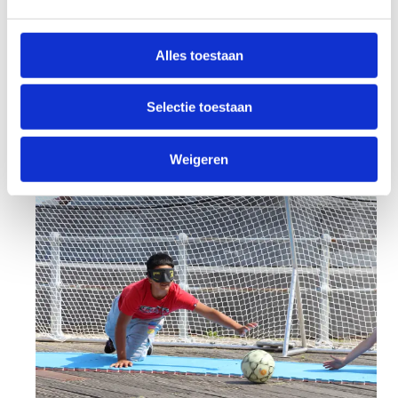
Maak kennis met G-sport
Contacteer ons
+32 50 43 52 50
Alles toestaan
Stuur een bericht
Selectie toestaan
Weigeren