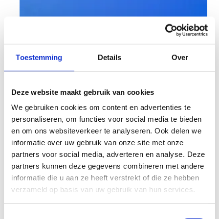
Toestemming
Details
Over
Deze website maakt gebruik van cookies
We gebruiken cookies om content en advertenties te
personaliseren, om functies voor social media te bieden
en om ons websiteverkeer te analyseren. Ook delen we
informatie over uw gebruik van onze site met onze
In de ban van ping pong
partners voor social media, adverteren en analyse. Deze
partners kunnen deze gegevens combineren met andere
Beleef het plezier van tafeltennis in de
informatie die u aan ze heeft verstrekt of die ze hebben
polyvalente zaal van ons sportcentrum, waar
verzameld op basis van uw gebruik van hun services.
snelheid en precisie samenkomen in spannende
wedstrijden. Of je nu een beginner bent of een
Toestemmingsselectie
ervaren speler, iedereen is welkom om deel te