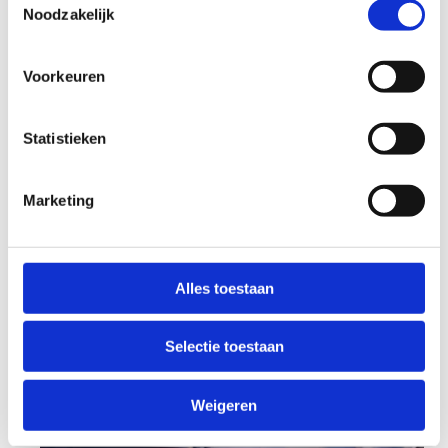
Noodzakelijk
nemen aan deze dynamische sport en samen te
genieten van onvergetelijke momenten vol actie
en competitie. Kom langs en ontdek zelf de
Voorkeuren
energie van tafeltennis!
Contacteer ons
Statistieken
Marketing
Alles toestaan
Selectie toestaan
Weigeren