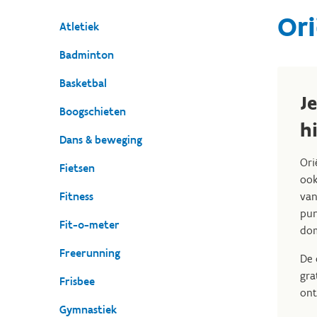
Ori
Atletiek
Badminton
Basketbal
J
Boogschieten
h
Dans & beweging
Ori
Fietsen
ook
Fitness
van
pun
Fit-o-meter
dom
Freerunning
De 
gra
Frisbee
ont
Gymnastiek