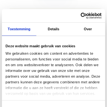
Een sessie aan de LÜ op je
verjaardag
Toestemming
Details
Over
Een verjaardagsfeestje zoals je dat nog nooit
meemaakte!
Deze website maakt gebruik van cookies
Onze LÜ is een unieke ervaring. Gamen en
We gebruiken cookies om content en advertenties te
sporten in één activiteit. Kinderen springen,
personaliseren, om functies voor social media te bieden
lopen, werpen, ... allemaal bewegingen die
en om ons websiteverkeer te analyseren. Ook delen we
invloed hebben op de interactieve
informatie over uw gebruik van onze site met onze
sportspeelmuur. Er zijn heel wat verschillende
partners voor social media, adverteren en analyse. Deze
spelletjes ter beschikking.
partners kunnen deze gegevens combineren met andere
informatie die u aan ze heeft verstrekt of die ze hebben
De LÜ is er voor kinderen
vanaf 8 jaar
.
verzameld op basis van uw gebruik van hun services.
Boeken doe je
3 weken op voorhand
.
De maximumcapaciteit van de LÜ is
15
personen
.
Toestemmingsselectie