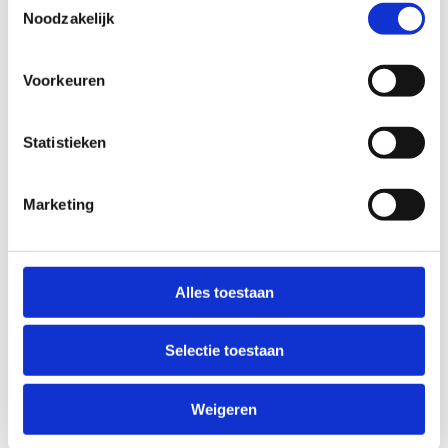
Reken 1 uur aan intensieve LÜ-tijd
Noodzakelijk
Totaalprijs:
op aanvraag
Voorkeuren
Van gamen en sporten tegelijk krijg je
honger
,
niet? Pannenkoeken, hamburgers met frietjes of
Statistieken
kippennuggets met frietjes, jij ben de jarige dus
jij kiest de smulformule! De maaltijd is
niet
standaard inbegrepen
in 't verjaardagsfeestje
Marketing
en betaal je ter plekke in Eetkaffee Torenbos (€10-
12/persoon).
Reserveer de LÜ als verjaardagsfeestje
Alles toestaan
Selectie toestaan
Weigeren