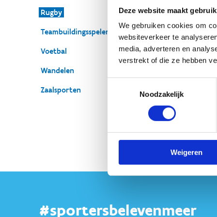
Deze website maakt gebruik
Rugby
We gebruiken cookies om cont
Teambuildingsspelen
websiteverkeer te analyseren
media, adverteren en analys
Voetbal
verstrekt of die ze hebben v
Wandelen
Toestemmingsselectie
Zaalsporten
Noodzakelijk
Weigeren
#sportersbelevenmeer