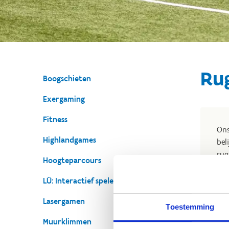
Ru
Boogschieten
Exergaming
Fitness
Ons
Highlandgames
bel
rug
Hoogteparcours
op 
LÜ: Interactief spelen
Lasergamen
Toestemming
Muurklimmen