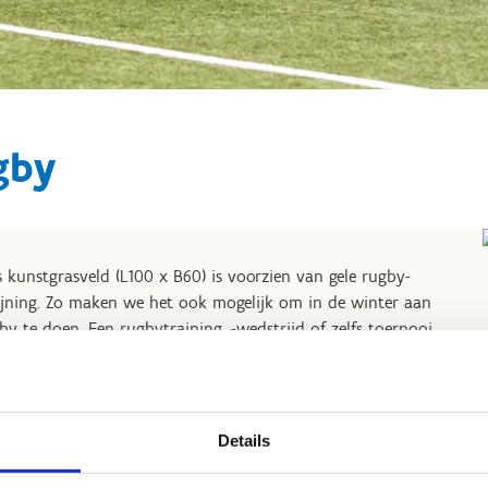
gby
 kunstgrasveld (L100 x B60) is voorzien van gele rugby-
ijning. Zo maken we het ook mogelijk om in de winter aan
by te doen. Een rugbytraining, -wedstrijd of zelfs toernooi
ons kunstgrasveld is dus perfect mogelijk.
Details
Reserveer het kunstgrasve