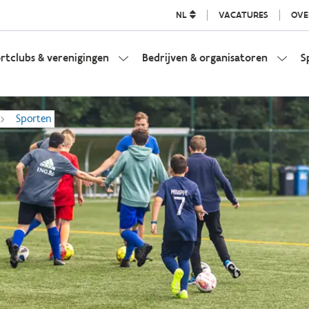
NL
VACATURES
OVE
rtclubs & verenigingen
Bedrijven & organisatoren
S
Sporten