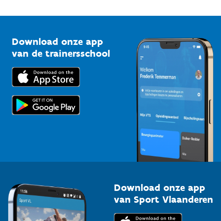
Onze nieuwsbrieven
1210 Brussel
G-sport
Vlaamse Trainersschool
Sportclubs
Kennisplatform
Download onze app
Bedrijven
van de trainersschool
Downloads
Trainers en begeleiders
Voor de pers
Scholen
Topsporters
Organisatoren van sportevenementen
Download onze app
van Sport Vlaanderen