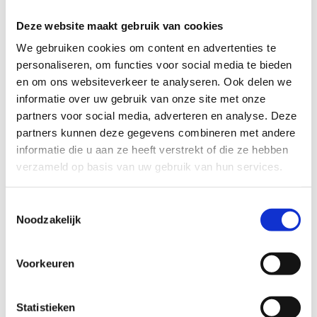
ondergrond, perfect in onze sportzaal.
Deze website maakt gebruik van cookies
De sporthal kan ook omgebouwd worden tot
We gebruiken cookies om content en advertenties te
gymnastiekhal. Alledrie onze units zijn voorzien
personaliseren, om functies voor social media te bieden
van longes met draaiwartels voor rechtstreekse
en om ons websiteverkeer te analyseren. Ook delen we
hulp tijdens acrobatische oefeningen.
informatie over uw gebruik van onze site met onze
Daarnaast hebben we ook onze omnisportzaal.
partners voor social media, adverteren en analyse. Deze
Die is voorzien van extra G-sportlijnen, een
partners kunnen deze gegevens combineren met andere
auditief scorebord en speciale akoestiek voor
informatie die u aan ze heeft verstrekt of die ze hebben
slechthorenden en personen met ASS.
verzameld op basis van uw gebruik van hun services.
Toestemmingsselectie
Noodzakelijk
Voorkeuren
Statistieken