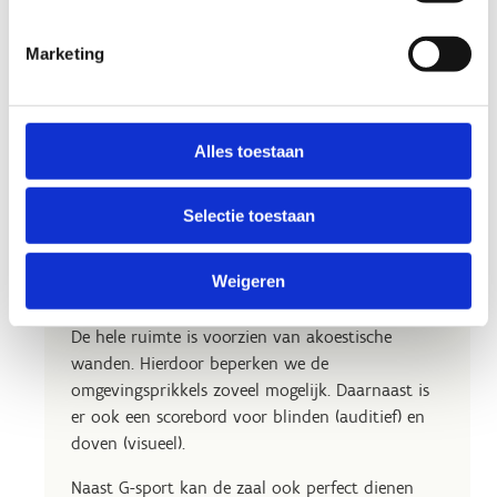
Marketing
Alles toestaan
Specifieke omnisportzaal
Selectie toestaan
De omnisportzaal (L20m x B15m x H4m) heeft
een zwevende parketvloer met vloerverwarming.
Weigeren
Het is een unieke ruimte voor G-sport.
De hele ruimte is voorzien van akoestische
wanden. Hierdoor beperken we de
omgevingsprikkels zoveel mogelijk. Daarnaast is
er ook een scorebord voor blinden (auditief) en
doven (visueel).
Naast G-sport kan de zaal ook perfect dienen