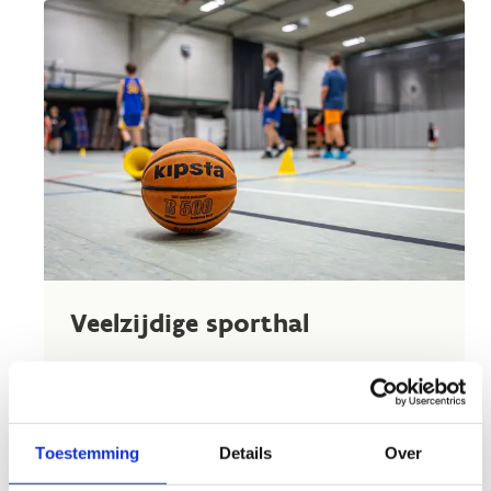
Veelzijdige sporthal
Onze sportzaal is uitgerust met belijning voor
heel wat verschillende sporten. Basketbal,
zaalvoetbal, volleybal, badminton, korfbal, maar
ook wieltjessporten zoals rolstoelbasketbal of
Toestemming
Details
Over
inlinehockey kunnen, door de aangepaste