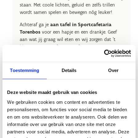
staan. Met coole lichten, geluid en zelfs trillen
wordt samen spelen en bewegen nóg leuker!
Achteraf ga je
aan tafel in Sportcafetaria
Torenbos
voor een hapje en een drankje. Geef
aan wat jij graag wil eten en wij zorgen dat 't
klaarstaat voor of na jouw feestje. Voor je
verjaardagsmaaltijd rekenen we (maximaal) 1 uur
aan tafel. Het aantal maaltijden kan je wijzigen
tot 24u vooraf via
torenbos@outlook.com
.
Toestemming
Details
Over
Totaalprijs: € 20,50/persoon (incl. maaltijd die je
ter plekke betaalt).
Deze website maakt gebruik van cookies
We gebruiken cookies om content en advertenties te
personaliseren, om functies voor social media te bieden
en om ons websiteverkeer te analyseren. Ook delen we
informatie over uw gebruik van onze site met onze
Reserveer je
partners voor social media, adverteren en analyse. Deze
Klimmen &