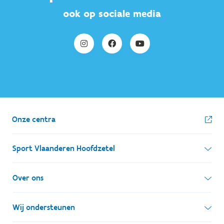
ook op sociale media
Onze centra
Sport Vlaanderen Hoofdzetel
Simon Bolivarlaan 17
Over ons
1000 Brussel
Wie zijn we, wat doen we
Wij ondersteunen
Ondernemingsnummer: BE 0248.142.826
Onze centra