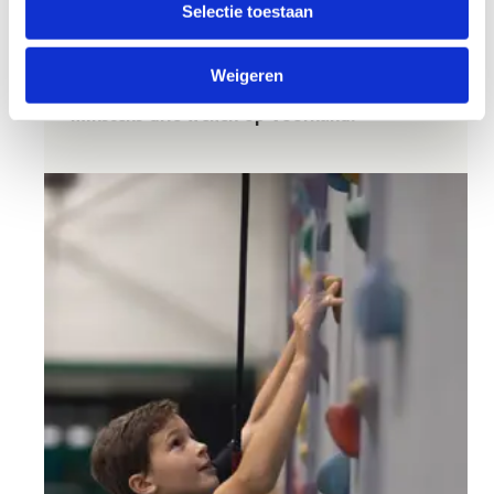
deelnemende kids.
Selectie toestaan
Voor kids
vanaf 9 jaar.
Weigeren
Ps. je verjaardagsfeestje vastleggen doe je best
minstens drie weken op voorhand.