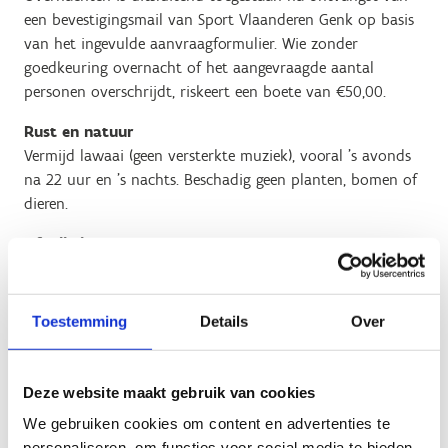
een bevestigingsmail van Sport Vlaanderen Genk op basis
van het ingevulde aanvraagformulier. Wie zonder
goedkeuring overnacht of het aangevraagde aantal
personen overschrijdt, riskeert een boete van €50,00.
Rust en natuur
Vermijd lawaai (geen versterkte muziek), vooral ’s avonds
na 22 uur en ’s nachts. Beschadig geen planten, bomen of
dieren.
Afvalbeheer
Sorteer afval correct en deponeer het uitsluitend in de
daarvoor voorziene containers.
Toestemming
Details
Over
Kampvuur
Kampvuur is enkel toegelaten in de voorziene korf en als
het brandblusapparaat ter beschikking is. Doof het vuur
Deze website maakt gebruik van cookies
steeds voor je gaat slapen. Vuur maken is enkel toegestaan
We gebruiken cookies om content en advertenties te
als de korf open is. Bij code oranje of rood (droogte) is elk
personaliseren, om functies voor social media te bieden