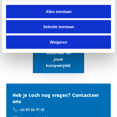
moeten zich ook aan de huisregels houden.
Alles toestaan
Annulatievoorwaarden
Annuleren kan tot 48 uur vooraf via
Selectie toestaan
genk@sport.vlaanderen
. In dat geval wordt een
servicekost van €5,00 aangerekend.
Weigeren
Reserveer nu
jouw
kampeerplek
Heb je toch nog vragen? Contacteer
ons
+32 89 86 91 30