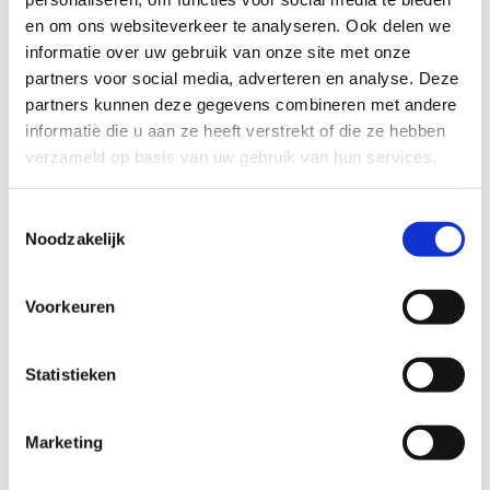
kampvuur strikt verboden.
en om ons websiteverkeer te analyseren. Ook delen we
Volg de aanwijzingen van het personeel
informatie over uw gebruik van onze site met onze
De instructies van het personeel dienen altijd nageleefd te
partners voor social media, adverteren en analyse. Deze
worden, voor ieders veiligheid en comfort.
partners kunnen deze gegevens combineren met andere
informatie die u aan ze heeft verstrekt of die ze hebben
Netheid van de kampeerplaats
verzameld op basis van uw gebruik van hun services.
Hou je kampeerplaats proper en laat deze netjes achter bij
vertrek.
Toestemmingsselectie
Noodzakelijk
Plaatsing van tenten
Tenten mogen enkel worden opgesteld binnen de duidelijk
afgebakende kampeerzone.
Voorkeuren
Huisdieren
Huisdieren zijn enkel toegestaan indien vooraf vermeld op
Statistieken
het aanvraagformulier en moeten steeds aan de leiband
gehouden worden.
Marketing
Bezoekers
Bezoekers zijn enkel toegelaten mits toestemming en