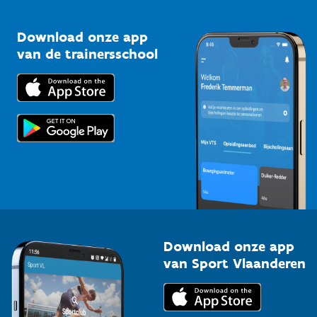
Vlaamse Trainersschool
Sportclubs
Kennisplatform
Download onze app
Bedrijven
van de trainersschool
Downloads
Trainers en begeleiders
Voor de pers
Scholen
Topsporters
Organisatoren van sportevenementen
Download onze app
van Sport Vlaanderen