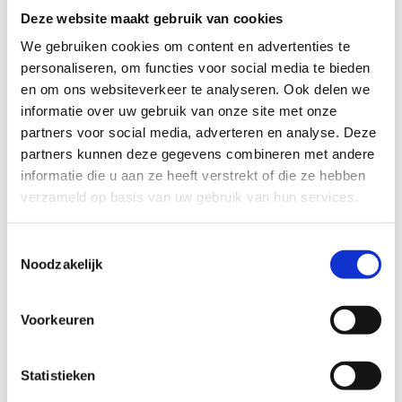
bedoeling is om met behulp van een
fysieke
Deze website maakt gebruik van cookies
kaart
zo snel mogelijk een
aantal gemarkeerde
We gebruiken cookies om content en advertenties te
punten te bereiken
. Welke route je kiest, bepaal
personaliseren, om functies voor social media te bieden
je helemaal zelf!
en om ons websiteverkeer te analyseren. Ook delen we
Een aanrader voor het hele gezin of een
informatie over uw gebruik van onze site met onze
geliefkoosde activiteit op een sportdag of
partners voor social media, adverteren en analyse. Deze
teambuilding.
partners kunnen deze gegevens combineren met andere
informatie die u aan ze heeft verstrekt of die ze hebben
verzameld op basis van uw gebruik van hun services.
Toestemmingsselectie
Kom meer te
Noodzakelijk
weten over
onze Mapico
Voorkeuren
oriëntatieloop
Statistieken