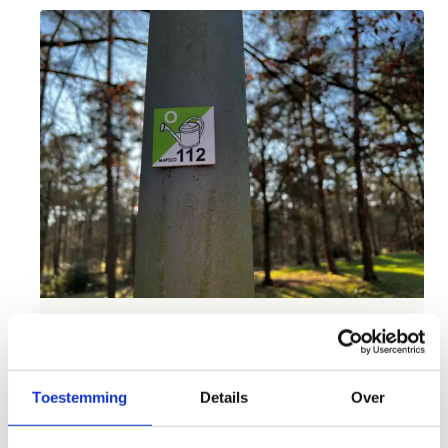
Je route naar avontuur begint
hier
Toestemming
Details
Over
Oriëntatieloop is een sport waar je niet alleen je
benen maar ook je hoofd fit mee houdt. De