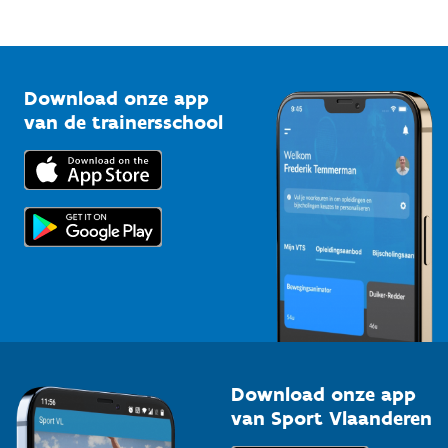
Mountainbikeroutes
Onze nieuwsbrieven
1210 Brussel
G-sport
Vlaamse Trainersschool
Sportclubs
Kennisplatform
Download onze app
Bedrijven
van de trainersschool
Downloads
Trainers en begeleiders
Voor de pers
Scholen
Topsporters
Organisatoren van sportevenementen
Download onze app
van Sport Vlaanderen