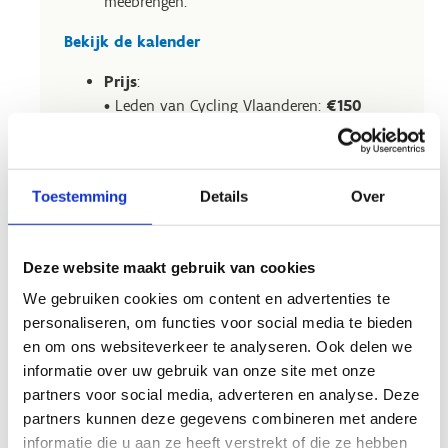
meebrengen.
Bekijk de kalender
Prijs
:
• Leden van Cycling Vlaanderen:
€150
• Niet-leden:
€190
Geldigheidsperiode
: van
1 oktober
t.e.m. 31 maart
Toestemming
Details
Over
Koop je winterabonnement aan het
onthaal van de Velodroom.
Deze website maakt gebruik van cookies
Bereid je aankoop al voor en maak je
We gebruiken cookies om content en advertenties te
klantenprofiel al aan via
personaliseren, om functies voor social media te bieden
luwio.sport.vlaanderen/auth
en om ons websiteverkeer te analyseren. Ook delen we
informatie over uw gebruik van onze site met onze
Vraag je info aan!
partners voor social media, adverteren en analyse. Deze
partners kunnen deze gegevens combineren met andere
informatie die u aan ze heeft verstrekt of die ze hebben