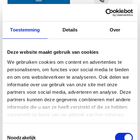
Jouw gegevens
Toestemming
Details
Over
Deze website maakt gebruik van cookies
We gebruiken cookies om content en advertenties te
personaliseren, om functies voor social media te bieden
en om ons websiteverkeer te analyseren. Ook delen we
informatie over uw gebruik van onze site met onze
Geef aan tot welk domein jouw vraag behoort
partners voor social media, adverteren en analyse. Deze
partners kunnen deze gegevens combineren met andere
KIES EEN DOMEIN
informatie die u aan ze heeft verstrekt of die ze hebben
verzameld op basis van uw gebruik van hun services.
Jouw vraag
Toestemmingsselectie
Noodzakelijk