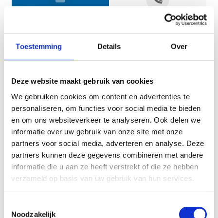
Jouw gegevens
Toestemming
Details
Over
Deze website maakt gebruik van cookies
We gebruiken cookies om content en advertenties te
personaliseren, om functies voor social media te bieden
en om ons websiteverkeer te analyseren. Ook delen we
informatie over uw gebruik van onze site met onze
Geef aan tot welk domein jouw vraag behoort
partners voor social media, adverteren en analyse. Deze
partners kunnen deze gegevens combineren met andere
KIES EEN DOMEIN
informatie die u aan ze heeft verstrekt of die ze hebben
verzameld op basis van uw gebruik van hun services.
Jouw vraag
Toestemmingsselectie
Noodzakelijk