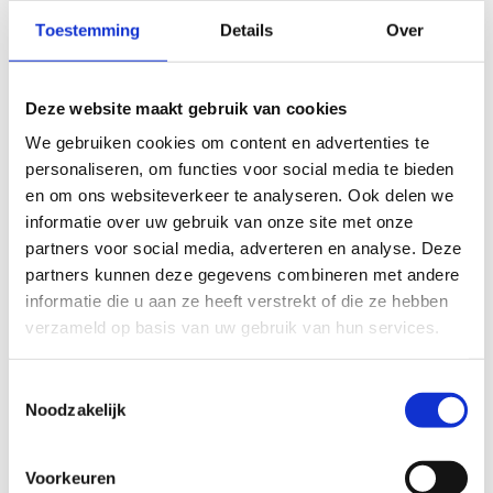
Toestemming
Details
Over
Wat is inbegrepen?
Eén of twee overnachtingen
Deze website maakt gebruik van cookies
Volgende maaltijden:
We gebruiken cookies om content en advertenties te
Zaterdag :
personaliseren, om functies voor social media te bieden
Ontbijt: 9.00u – 10.00u
en om ons websiteverkeer te analyseren. Ook delen we
Lunchpakket: te maken bij het
informatie over uw gebruik van onze site met onze
ontbijt
partners voor social media, adverteren en analyse. Deze
Avondmaal: 18.00u
partners kunnen deze gegevens combineren met andere
Zondag :
informatie die u aan ze heeft verstrekt of die ze hebben
Ontbijt: 8.00u – 9.00u
verzameld op basis van uw gebruik van hun services.
Lunchpakket: te maken bij het
ontbijt
Toestemmingsselectie
Wat is niet inbegrepen?
Noodzakelijk
Heb je voor een fiets- of mountainbikeweekend
gekozen, dan breng je zelf je materiaal mee. We
Voorkeuren