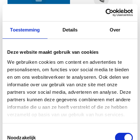
Jouw gegevens
Toestemming
Details
Over
Deze website maakt gebruik van cookies
We gebruiken cookies om content en advertenties te
personaliseren, om functies voor social media te bieden
en om ons websiteverkeer te analyseren. Ook delen we
informatie over uw gebruik van onze site met onze
Geef aan tot welk domein jouw vraag behoort
partners voor social media, adverteren en analyse. Deze
partners kunnen deze gegevens combineren met andere
KIES EEN DOMEIN
informatie die u aan ze heeft verstrekt of die ze hebben
verzameld op basis van uw gebruik van hun services.
Jouw vraag
Toestemmingsselectie
Noodzakelijk