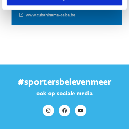
+32 486 96 77 72
www.cubahinama-salsa.be
#sportersbelevenmeer
ook op sociale media