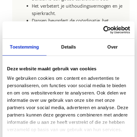
Het verbetert je uithoudingsvermogen en je
spierkracht.
Dansen bevordert de coördinatie, het
evenwicht en de behendigheid.
Dansen is goed voor je geheugen en
concentratie.
Toestemming
Details
Over
Het kan de botdichtheid verbeteren.
Je wordt er blij van.
Deze website maakt gebruik van cookies
We gebruiken cookies om content en advertenties te
personaliseren, om functies voor social media te bieden
en om ons websiteverkeer te analyseren. Ook delen we
Laat de latino vibes in jou los
informatie over uw gebruik van onze site met onze
partners voor social media, adverteren en analyse. Deze
Waarom kom je het zelf niet eens uitproberen?
partners kunnen deze gegevens combineren met andere
Bij ons kan je op dinsdagavond salsadansen van
informatie die u aan ze heeft verstrekt of die ze hebben
19.30 tot 20.30 uur (beginners) en van 20.30 tot
verzameld op basis van uw gebruik van hun services.
21.30 uur (halfgevorderden).