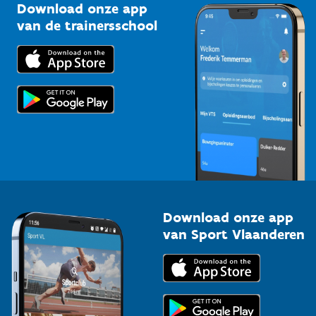
Kennisplatform
Download onze app
Bedrijven
van de trainersschool
Downloads
Trainers en begeleiders
Voor de pers
Scholen
Topsporters
Organisatoren van sportevenementen
Download onze app
van Sport Vlaanderen