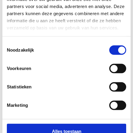
waarmee we de zeilers als dat nodig zou zijn in
partners voor social media, adverteren en analyse. Deze
en uit de boot kunnen helpen.
partners kunnen deze gegevens combineren met andere
informatie die u aan ze heeft verstrekt of die ze hebben
verzameld op basis van uw gebruik van hun services.
Toestemmingsselectie
Noodzakelijk
Meer weten over de zeillessen voor
G-sporters?
Neem contact op met Simon Destecker
Voorkeuren
+32 58 23 58 91
Stuur een bericht
Statistieken
Marketing
Alles toestaan