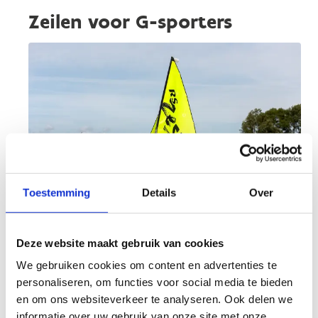
Zeilen voor G-sporters
Toestemming
Details
Over
Deze website maakt gebruik van cookies
Voor de G-sporters onder ons hebben we drie
We gebruiken cookies om content en advertenties te
Mini-J (Illusion) zeilboten beschikbaar aan het
personaliseren, om functies voor social media te bieden
watersportcentrum ‘Spaarbekken’. Ook
en om ons websiteverkeer te analyseren. Ook delen we
beschikken we over een tillift op het centrum
informatie over uw gebruik van onze site met onze