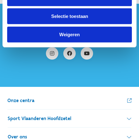
Selectie toestaan
#sportersbelevenmeer
ook op sociale media
Weigeren
Onze centra
Sport Vlaanderen Hoofdzetel
Simon Bolivarlaan 17
Over ons