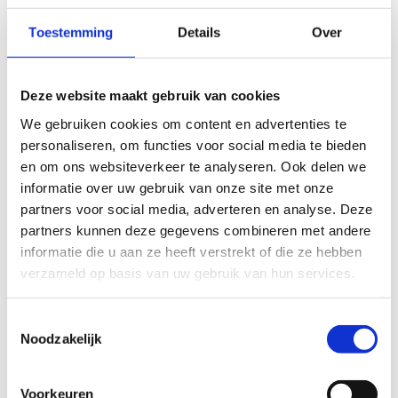
Wetsuit
(
gratis te ontlenen bij ons
of eigen
wetsuit meebrengen).
Toestemming
Details
Over
Muts, sjaal (voor onze paas- en
herfstkampen)
en (zeil)handschoenen
.
Deze website maakt gebruik van cookies
Zonnecrème
(opgelet, op het water verbrand je nog
sneller).
We gebruiken cookies om content en advertenties te
Drinkbus.
personaliseren, om functies voor social media te bieden
Zwemgerief
: zwembroek, badpak,...
en om ons websiteverkeer te analyseren. Ook delen we
Rugzak.
informatie over uw gebruik van onze site met onze
Als je een
bril
draagt, is een touwtje altijd handig.
partners voor social media, adverteren en analyse. Deze
Smartphones laat je thuis. Deze zijn verboden
partners kunnen deze gegevens combineren met andere
tijdens onze activiteiten.
informatie die u aan ze heeft verstrekt of die ze hebben
verzameld op basis van uw gebruik van hun services.
Toestemmingsselectie
Noodzakelijk
Waar kan ik als ouder of
Voorkeuren