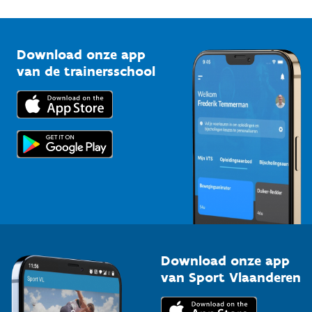
1210 Brussel
G-sport
Vlaamse Trainersschool
Sportclubs
Kennisplatform
Download onze app
Bedrijven
van de trainersschool
Downloads
Trainers en begeleiders
Voor de pers
Scholen
Topsporters
Organisatoren van sportevenementen
Download onze app
van Sport Vlaanderen