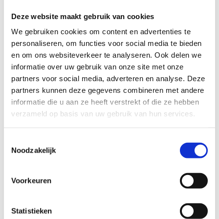
Deze website maakt gebruik van cookies
We gebruiken cookies om content en advertenties te
personaliseren, om functies voor social media te bieden
Type onderwijs
en om ons websiteverkeer te analyseren. Ook delen we
Lager onderwijs
informatie over uw gebruik van onze site met onze
Buitengewoon lager onderwijs
partners voor social media, adverteren en analyse. Deze
Secundair onderwijs
partners kunnen deze gegevens combineren met andere
Buitengewoon secundair onderwijs
informatie die u aan ze heeft verstrekt of die ze hebben
verzameld op basis van uw gebruik van hun services.
Toestemmingsselectie
Onze school wenst onderstaande materialen
Noodzakelijk
te ontvangen:
Digitale materialen
Voorkeuren
Spandoek (idem editie 2025)
Poster (A3 formaat)
Statistieken
Anti-Robot Verification