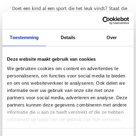
Doet een kind al een sport die het leuk vindt? Staat die
sport niet tussen de 7 sporten op het rapport? Dat is
helemaal niet erg. Blijf die sport gewoon doen want
hij/zij heeft zijn favoriete sport al gevonden.
Toestemming
Details
Over
Doet een kind nog niet aan sport of wil het toch graag
een andere sport kiezen? Dan kan hij/zij de sporten op
het rapport eens proberen.
Deze website maakt gebruik van cookies
We gebruiken cookies om content en advertenties te
personaliseren, om functies voor social media te bieden
en om ons websiteverkeer te analyseren. Ook delen we
informatie over uw gebruik van onze site met onze
Doorverwijzing naar lokale
partners voor social media, adverteren en analyse. Deze
sportclubs
partners kunnen deze gegevens combineren met andere
informatie die u aan ze heeft verstrekt of die ze hebben
De kinderen weten nu welke sporten voor hen geschikt
verzameld op basis van uw gebruik van hun services.
zijn. Dan is het belangrijk om ze door te verwijzen naar
het sportaanbod in hun buurt. Informeer dus zeker de
Toestemmingsselectie