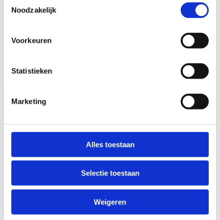
ouders wanneer je de rapportjes aan de kinderen
Noodzakelijk
meegeeft. Ook de gemeentelijke sportdienst kan de
nodige info over het lokaal (naschoolse) sportaanbod
Voorkeuren
bezorgen.
Statistieken
Ontdek het
sportaanbod in
je buurt
Marketing
Alles toestaan
Meten is weten
Selectie toestaan
Wil je weten hoe jouw leerlingen zich verhouden ten
opzichte van andere kinderen in Vlaanderen? Welke
Weigeren
sporten er als favoriet uitkomen in jouw gemeente? Wat