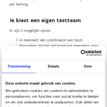
per leerling.
Je kiest een eigen testteam
Er zijn 2 mogelijke opties:
Je reserveert een coördinator van Sport
Vlaanderen die het testmateriaal meeneemt naar
je school of sporthal en die je begeleidt bij de
testafname.
Je neemt de testen volledig zelfstandig af (zonder
Toestemming
Details
Over
coördinator van Sport Vlaanderen en
testmateriaal). Je kan
het testmateriaal gratis
ontlenen via onze uitleendiensten
voor
Deze website maakt gebruik van cookies
maximaal 2 weken of 10 werkdagen.
We gebruiken cookies om content en advertenties te
Wat houdt een eigen testteam in:
personaliseren, om functies voor social media te bieden
en om ons websiteverkeer te analyseren. Ook delen we
Zorg voor minimum 5 testbegeleiders die kennis