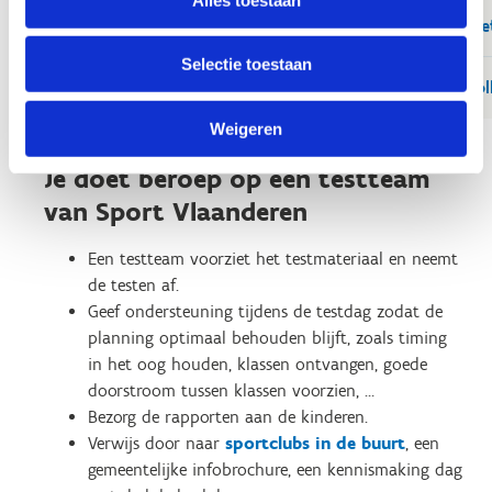
Download het draaiboek voor een vlotte start me
Selectie toestaan
Download het draaiboek voor een vlotte start voll
Weigeren
Je doet beroep op een testteam
van Sport Vlaanderen
Een testteam voorziet het testmateriaal en neemt
de testen af.
Geef ondersteuning tijdens de testdag zodat de
planning optimaal behouden blijft, zoals timing
in het oog houden, klassen ontvangen, goede
doorstroom tussen klassen voorzien, …
Bezorg de rapporten aan de kinderen.
Verwijs door naar
sportclubs in de buurt
, een
gemeentelijke infobrochure, een kennismaking dag