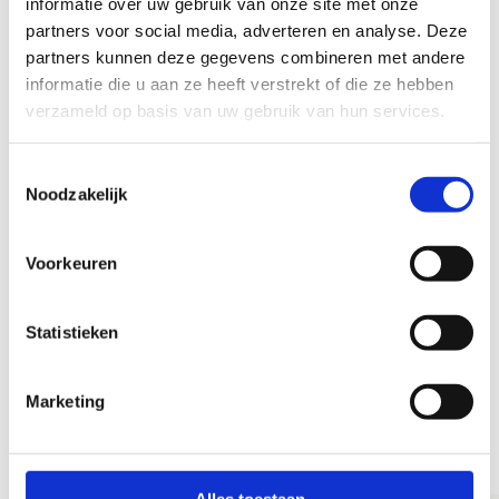
informatie over uw gebruik van onze site met onze
hebben van de af te nemen testen. Bekijk de
partners voor social media, adverteren en analyse. Deze
omschrijving van de testen
.
partners kunnen deze gegevens combineren met andere
Voorzie een geluidsinstallatie en muziekfragment
informatie die u aan ze heeft verstrekt of die ze hebben
van de beeptest.
verzameld op basis van uw gebruik van hun services.
Geef de testresultaten meteen tijdens de testdag
in het SportKompas-platform in. Dat kan via de
Toestemmingsselectie
gsm van de testbegeleiders. De leerkracht LO
Noodzakelijk
ontvangt de link en verspreidt deze naar zijn
testteam.
Bezorg de rapporten aan de kinderen.
Voorkeuren
Verwijs door naar
sportclubs in de buurt
, een
gemeentelijke infobrochure, een kennismaking dag
Statistieken
met de lokale clubs, …
Organiseer je testdagen voor leerlingen uit het secundair
Marketing
onderwijs dan kan je enkel kiezen voor de laatste optie
met volledig zelfstandige testafname.
Alles toestaan