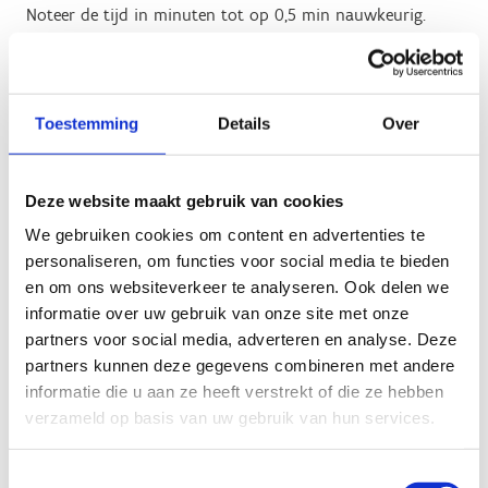
Noteer de tijd in minuten tot op 0,5 min nauwkeurig.
Rond altijd af naar de dichtsbijzijnde halve minuut.
Enkele voorbeelden:
Toestemming
Details
Over
3min 30sec, noteer je als 3,5
3min 5sec, noteer je als 3,0
3min 25sec, noteer je als 3,5
Deze website maakt gebruik van cookies
We gebruiken cookies om content en advertenties te
Materiaal
personaliseren, om functies voor social media te bieden
Meetlint (minstens 20m)
en om ons websiteverkeer te analyseren. Ook delen we
ESHR test audio protocol
informatie over uw gebruik van onze site met onze
Kegels of potjes
partners voor social media, adverteren en analyse. Deze
partners kunnen deze gegevens combineren met andere
informatie die u aan ze heeft verstrekt of die ze hebben
verzameld op basis van uw gebruik van hun services.
Download het audiofragment
Toestemmingsselectie