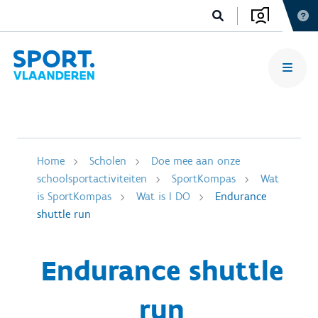
Home
Scholen
Doe mee aan onze
schoolsportactiviteiten
SportKompas
Wat
is SportKompas
Wat is I DO
Endurance
shuttle run
Endurance shuttle
run