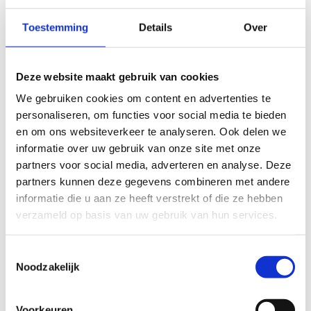
en hen laten zien dat Multimove met succes kan
opgenomen worden in de kinderopvang.
Toestemming
Details
Over
Bekijk de zes praktijksituaties
Sportdienst in samenwerking met kinderopvang:
Deze website maakt gebruik van cookies
Damme
We gebruiken cookies om content en advertenties te
personaliseren, om functies voor social media te bieden
Sportdienst De Pinte en Buitenschoolse Kinderopvang
en om ons websiteverkeer te analyseren. Ook delen we
IBO Stekelbees
informatie over uw gebruik van onze site met onze
Sportdienst Gooik betrekt de kinderopvang bij
partners voor social media, adverteren en analyse. Deze
Multimove
partners kunnen deze gegevens combineren met andere
informatie die u aan ze heeft verstrekt of die ze hebben
Kinderopvang IBO Het Wespenestje
verzameld op basis van uw gebruik van hun services.
Sportdienst en samenwerking met kinderopvang:
Overpelt
Toestemmingsselectie
Multimove inspiratiefiche 'Naar een sportieve
Noodzakelijk
kinderopvang'
Voorkeuren