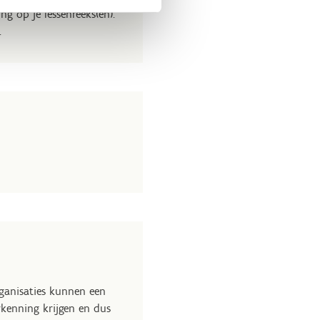
 op je lessenreeks(en).
.
rganisaties kunnen een
kenning krijgen en dus