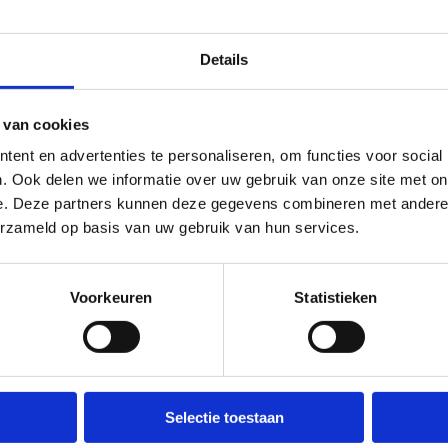
enreeks of -kamp organiseert, garandeer je voldoende visibiliteit 
ite, socialemediakanalen):
Details
am en/of het logo Multimove
sconcept Multimove als brede motorische ontwikkeling. Dat kan vi
 van cookies
ent en advertenties te personaliseren, om functies voor social
. Ook delen we informatie over uw gebruik van onze site met on
e. Deze partners kunnen deze gegevens combineren met andere i
erzameld op basis van uw gebruik van hun services.
eeks
Voorkeuren
Statistieken
 aan te leren is het belangrijk om de kinderen met regelmaat te
id over het sportseizoen minstens 20 sessies Multimove. Een sessie
t wekelijks terug.
Selectie toestaan
an een lessenreeks, bijvoorbeeld door schoolvakanties, is mogelijk