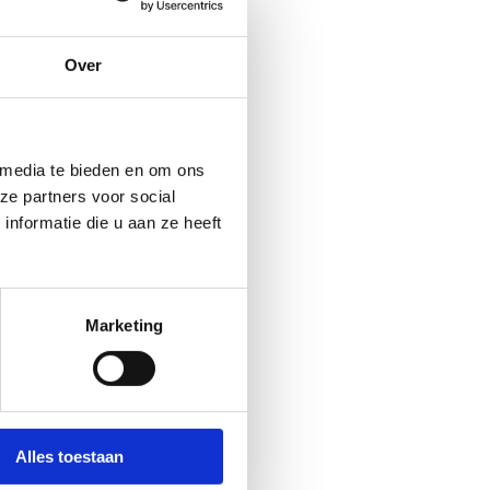
op elke vorm van
Over
a een verwijzing naar
 media te bieden en om ons
ze partners voor social
nformatie die u aan ze heeft
Marketing
 laten bewegen. De
 duurt minstens 45
Alles toestaan
.