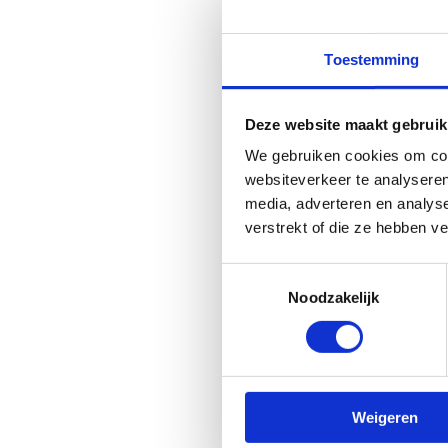
Als je een Multimoveless
promotie (drukwerk, webs
Toestemming
Je gebruikt de na
Je kadert het basi
Deze website maakt gebruik
onze website
We gebruiken cookies om cont
websiteverkeer te analyseren
media, adverteren en analys
verstrekt of die ze hebben v
Toestemmingsselectie
Duur lessenr
Noodzakelijk
Om bewegen als gewoonte
kinderen krijgen verspre
minuten. Het aanbod keer
Weigeren
Een korte onderbreking v