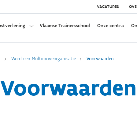
VACATURES
OVE
nstverlening
Vlaamse Trainersschool
Onze centra
On
n
Word een Multimoveorganisatie
Voorwaarden
Voorwaarden