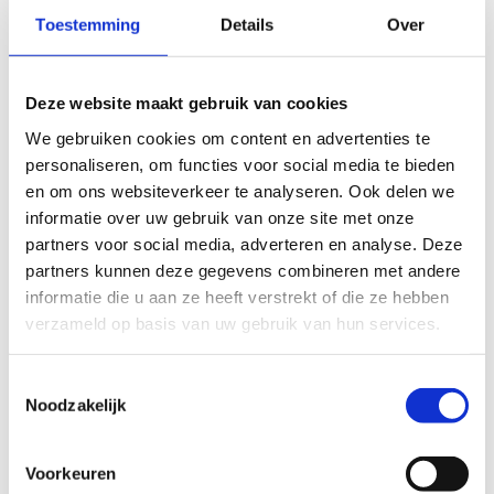
Provincie
Toestemming
Details
Over
Antwerpen
Limburg
Oost-Vlaanderen
Deze website maakt gebruik van cookies
Vlaams-Brabant en Brussel
We gebruiken cookies om content en advertenties te
West-Vlaanderen
personaliseren, om functies voor social media te bieden
en om ons websiteverkeer te analyseren. Ook delen we
informatie over uw gebruik van onze site met onze
partners voor social media, adverteren en analyse. Deze
partners kunnen deze gegevens combineren met andere
informatie die u aan ze heeft verstrekt of die ze hebben
verzameld op basis van uw gebruik van hun services.
Toestemmingsselectie
Noodzakelijk
Voorkeuren
Sport Vlaanderen mag mij in de toekomst