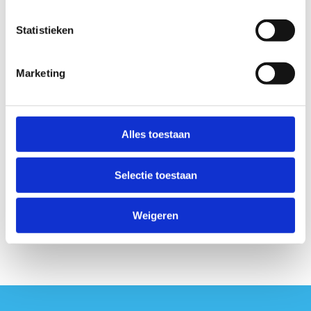
contacteren voor andere campagnes.
Sport Vlaanderen mag langskomen in onze
Statistieken
sportclub voor opnames.
Marketing
Anti-Robot Verification
Click to start verification
Friendly
Captcha ⇗
Alles toestaan
Selectie toestaan
Weigeren