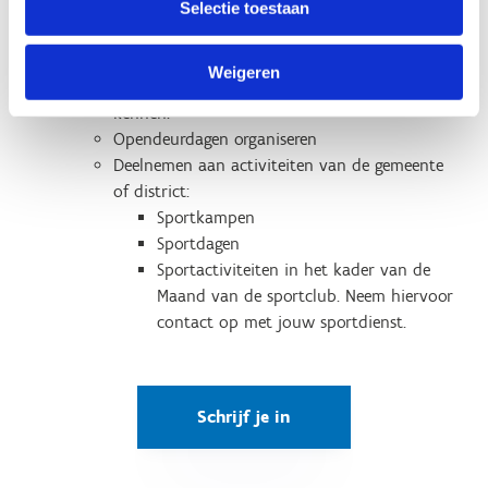
Activiteiten te organiseren voor niet-leden:
Selectie toestaan
Vriendjesdagen: tijdens de reguliere
clubtraining mag elk lid een vriend of vriendin
Weigeren
meebrengen om de sport en de club te leren
kennen.
Opendeurdagen organiseren
Deelnemen aan activiteiten van de gemeente
of district:
Sportkampen
Sportdagen
Sportactiviteiten in het kader van de
Maand van de sportclub. Neem hiervoor
contact op met jouw sportdienst.
Schrijf je in