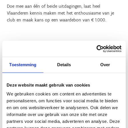
Doe mee aan één of beide uitdagingen, laat heel
Vlaanderen kennis maken met het enthousiasme van je
club en maak kans op een waardebon van € 1.000.
Geen fiches gevonden.
Toestemming
Details
Over
Hoe kan je deelnemen?
Deze website maakt gebruik van cookies
Dat kies je volledig zelf. Meedoen is eenvoudig en
We gebruiken cookies om content en advertenties te
laagdrempelig – Doe wat past binnen jullie werking.
personaliseren, om functies voor social media te bieden
Bijvoorbeeld door in september:
en om ons websiteverkeer te analyseren. Ook delen we
Niet-leden kennis te laten maken met de sporttak en
informatie over uw gebruik van onze site met onze
de club
partners voor social media, adverteren en analyse. Deze
Reguliere trainingen openstellen en kenbaar