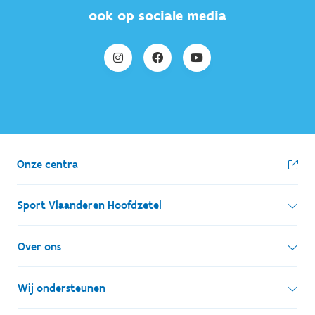
ook op sociale media
Onze centra
Sport Vlaanderen Hoofdzetel
Simon Bolivarlaan 17
Over ons
1000 Brussel
Wie zijn we, wat doen we
Wij ondersteunen
Ondernemingsnummer: BE 0248.142.826
Onze centra