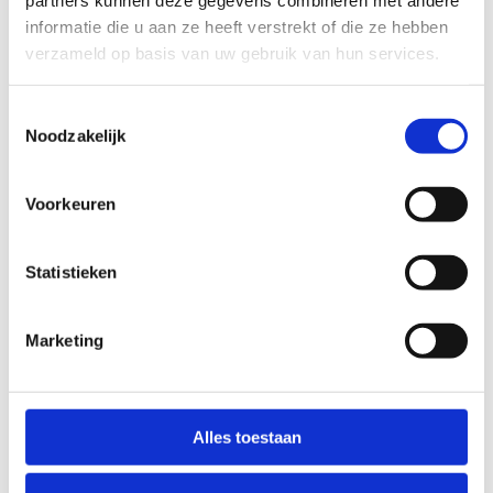
partners kunnen deze gegevens combineren met andere
maken.
informatie die u aan ze heeft verstrekt of die ze hebben
Initiaties geven op school.
verzameld op basis van uw gebruik van hun services.
Lessenpakket opmaken en aan scholen
bezorgen (incl. materiaal en lesvoorbereiding
Toestemmingsselectie
waarmee de leerkracht L.O. aan de slag kan).
Noodzakelijk
Scholen uitnodigen voor initiaties in de eigen
clubinfrastructuur.
Voorkeuren
Club kenbaar maken via:
Deelname aan challenges van Sport Vlaanderen
(zie lager)
Statistieken
Op sociale media (handige sjablonen vind je in
de communicatietoolbox)
Marketing
Op de website vermelden dat je deelneemt aan
de Maand van de sportclub en dat niet-leden
welkom zijn om de sport en de club
vrijblijvend te leren kennen.
Alles toestaan
Een folder, initiaties en demonstraties op
lokale markt, ...