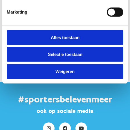
2021: stappensignalisaties in het straatbeeld
2022: beweegroutes in jouw gemeente
Marketing
2023: inzetten op het STOP-principe en gezonde
mobiliteit
2024: lokale beweegacties i.s.m. het verenigingsleven
Alles toestaan
Meer info 10.000 stappen
Selectie toestaan
Weigeren
#sportersbelevenmeer
ook op sociale media