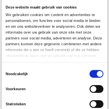
gemeente met weinig moeite en investeringen voor een
Deze website maakt gebruik van cookies
groot stuk toe bijdragen. Het Vlaams Instituut Gezond
We gebruiken cookies om content en advertenties te
leven en Sport Vlaanderen lanceren daarom "10.000
personaliseren, om functies voor social media te bieden
stappen gaat voor meer". Met dit grootschalig
en om ons websiteverkeer te analyseren. Ook delen we
beweegproject willen we de inwoners van jouw stad of
informatie over uw gebruik van onze site met onze
gemeente aanzetten tot meer beweging.
partners voor social media, adverteren en analyse. Deze
Bewegen: we weten allemaal hoe belangrijk het is, maar
partners kunnen deze gegevens combineren met andere
toch doen we het nog steeds te weinig.
informatie die u aan ze heeft verstrekt of die ze hebben
verzameld op basis van uw gebruik van hun services.
Slechts 64% van de volwassenen haalt de aanbeveling van
2,5 uur matig tot hoog intensief bewegen per week.
Toestemmingsselectie
Noodzakelijk
Om dat cijfer op te krikken, lanceerden het Vlaams
Instituut Gezond Leven vzw, Sport Vlaanderen, de Vlaamse
Logo’s en Agentschap Zorg de
vierjarige
beweegcampagne
Voorkeuren
’10.000 stappen: elke stapt telt!’.
Hieronder vind je de focuspunten per projectjaar.
Statistieken