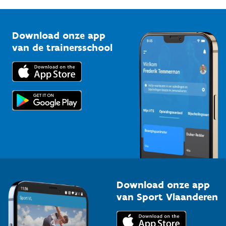
G-sport
Vlaamse Trainersschool
Sportclubs
Kennisplatform
Download onze app
Bedrijven
van de trainersschool
Downloads
Trainers en begeleiders
Voor de pers
Scholen
Topsporters
Organisatoren van sportevenementen
Download onze app
van Sport Vlaanderen