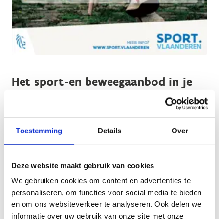
Het sport-en beweegaanbod in je
gemeente of stad
Wist je dat er in elke gemeente/stad een sportdienst of
dienst Vrije tijd bestaat die al je vragen over sporten en
Toestemming
Details
Over
bewegen kan beantwoorden?
Zij informeren je over het lokale aanbod en hebben vaak
Deze website maakt gebruik van cookies
ook een sportaanbod op maat voor elke doelgroep.
We gebruiken cookies om content en advertenties te
Meestal zijn er verschillende niveaus, zodat iedereen op
personaliseren, om functies voor social media te bieden
zijn tempo kan deelnemen.
en om ons websiteverkeer te analyseren. Ook delen we
informatie over uw gebruik van onze site met onze