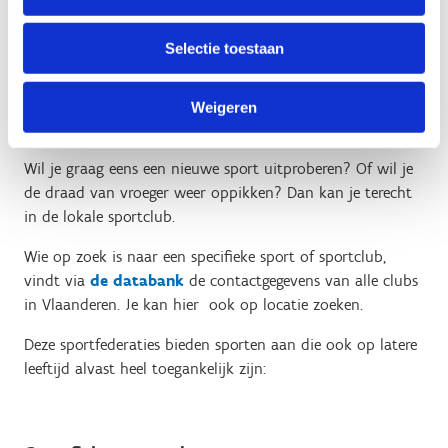
Sportelweek is de ideale gelegenheid om eens een
Kijk dan zeker ook eens bij je buurgemeenten. Aarzel niet
nieuwe activiteit uit te proberen.
en neem vandaag nog contact op met de Sportdienst. De
Selectie toestaan
gegevens vind je op de website van je gemeente/stad.
Eén keer per jaar gaan we samen met enkele
omliggende gemeenten kajakken en bowlen. Zo
Weigeren
ontstaat er een interessante kruisbestuiving:
Sporten in clubverband
mensen leggen nieuwe contacten, proberen samen
al eens een nieuwe activiteit uit en leren zo het
Wil je graag eens een nieuwe sport uitproberen? Of wil je
aanbod in een andere gemeente kennen.
de draad van vroeger weer oppikken? Dan kan je terecht
in de lokale sportclub.
Ons publiek bestaat grotendeels uit twee groepen:
mensen die op zoek zijn naar meer sociaal contact
Wie op zoek is naar een specifieke sport of sportclub,
en mensen die meer willen bewegen om
vindt via
de databank
de contactgegevens van alle clubs
gezondheidsredenen. Maar het maakt niet uit waar
in Vlaanderen. Je kan hier ook op locatie zoeken.
je je motivatie haalt: iedereen is welkom.”
Deze sportfederaties bieden sporten aan die ook op latere
leeftijd alvast heel toegankelijk zijn: