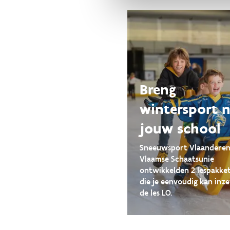
Breng
wintersport 
jouw school
Sneeuwsport Vlaanderen
Vlaamse Schaatsunie
ontwikkelden 2 lespakke
die je eenvoudig kan inze
de les LO.