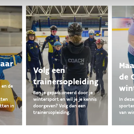
naar
Maa
Volg een
de 
trainersopleiding
win
 en de
Ben je gepassioneerd door je
tten
wintersport en wil je je kennis
In dez
tten in
doorgeven? Volg dan een
sporte
trainersopleiding.
van wi