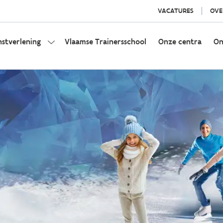
VACATURES
OVE
nstverlening
Vlaamse Trainersschool
Onze centra
On