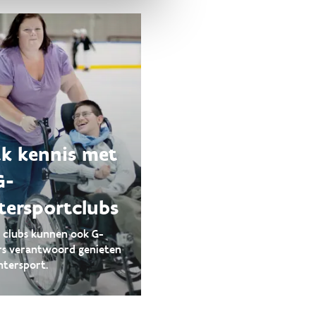
k kennis met
G-
tersportclubs
e clubs kunnen ook G-
rs verantwoord genieten
ntersport.