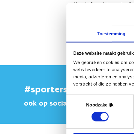
Het platform dat we gebruike
op 'Alles toestaan' of zet de 
Verander cookie settings
Toestemming
Deze website maakt gebruik
We gebruiken cookies om cont
websiteverkeer te analyseren
media, adverteren en analys
verstrekt of die ze hebben v
#sportersbelevenmeer
Toestemmingsselectie
ook op sociale media
Noodzakelijk