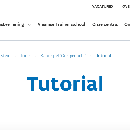
VACATURES
OVE
nstverlening
Vlaamse Trainersschool
Onze centra
On
n stem
Tools
Kaartspel 'Ons gedacht'
Tutorial
Tutorial