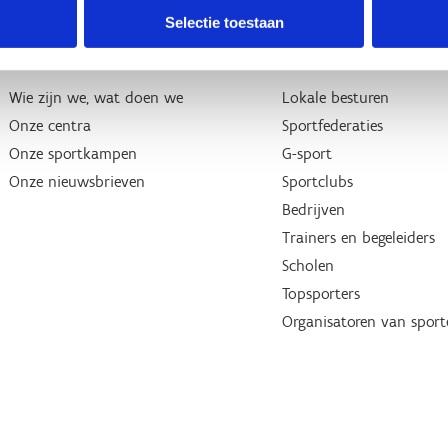
Selectie toestaan
Over ons
Wij ondersteunen
Wie zijn we, wat doen we
Lokale besturen
Onze centra
Sportfederaties
Onze sportkampen
G-sport
Onze nieuwsbrieven
Sportclubs
Bedrijven
Trainers en begeleiders
Scholen
Topsporters
Organisatoren van spor