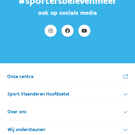
#sportersbelevenmeer
ook op sociale media
Onze centra
Sport Vlaanderen Hoofdzetel
Simon Bolivarlaan 17
Over ons
1000 Brussel
Wie zijn we, wat doen we
Wij ondersteunen
Ondernemingsnummer: BE 0248.142.826