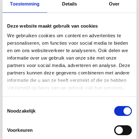
op peil houden, maar het is ook de ideale manier om
Toestemming
Details
Over
vrienden te maken, om leerstof te verwerken en om het
hoofd leeg te maken. Sporten op school is voor velen een
opstap om ook na de schooluren een sportclub op te
Deze website maakt gebruik van cookies
zoeken.”, zegt
Vlaams minister van Sport Ben Weyts
.
We gebruiken cookies om content en advertenties te
personaliseren, om functies voor social media te bieden
en om ons websiteverkeer te analyseren. Ook delen we
Een campagne met de impact van
informatie over uw gebruik van onze site met onze
een meteoor
partners voor social media, adverteren en analyse. Deze
partners kunnen deze gegevens combineren met andere
Om die boodschap op een toffe manier over te brengen
informatie die u aan ze heeft verstrekt of die ze hebben
naar de schoolgaande jeugd, werd er een hedendaagse
verzameld op basis van uw gebruik van hun services.
cover van ‘Opzij, opzij, opzij’ van Herman van Veen
gemaakt. Een aanstekelijk muzieknummer waarop je
Toestemmingsselectie
onmogelijk kan blijven stilstaan. Voor de zang van het
Noodzakelijk
nummer werd een beroep gedaan op één van Vlaanderens
populairste artiesten van het moment:
Metejoor
. “Als
voormalig leerkracht lichamelijke opvoeding besef ik als
Voorkeuren
geen ander het belang van sport en beweging voor