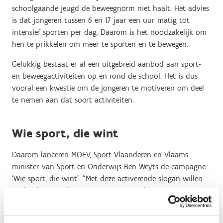
schoolgaande jeugd de beweegnorm niet haalt. Het advies
is dat jongeren tussen 6 en 17 jaar een uur matig tot
intensief sporten per dag. Daarom is het noodzakelijk om
hen te prikkelen om meer te sporten en te bewegen.
Gelukkig bestaat er al een uitgebreid aanbod aan sport-
en beweegactiviteiten op en rond de school. Het is dus
vooral een kwestie om de jongeren te motiveren om deel
te nemen aan dat soort activiteiten.
Wie sport, die wint
Daarom lanceren MOEV, Sport Vlaanderen en Vlaams
minister van Sport en Onderwijs Ben Weyts de campagne
‘Wie sport, die wint’. “Met deze activerende slogan willen
we kinderen enthousiasmeren en stimuleren om meer te
bewegen. Winnen met sport is zoveel meer dan alleen een
wedstrijd winnen. Je kan er je lichamelijke conditie mee