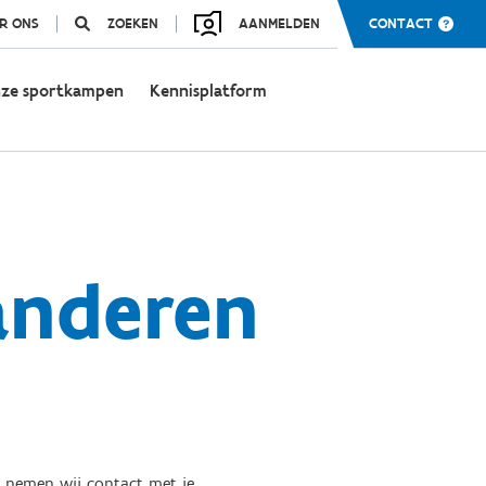
R ONS
ZOEKEN
AANMELDEN
CONTACT
ze sportkampen
Kennisplatform
anderen
d nemen wij contact met je