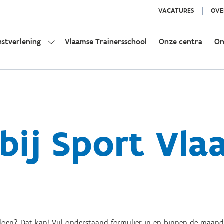
VACATURES
OVE
nstverlening
Vlaamse Trainersschool
Onze centra
On
 bij Sport Vla
 doen? Dat kan! Vul onderstaand formulier in en binnen de maan