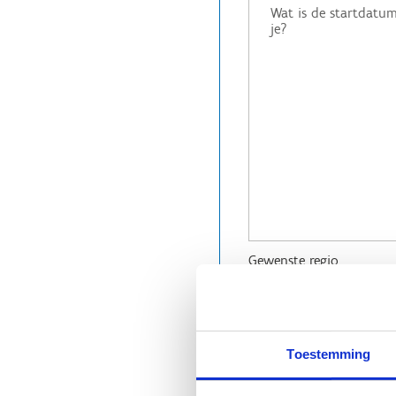
Gewenste regio
Antwerpen
Brussel
Limburg
Oost-Vlaanderen
Toestemming
Vlaams-Brabant
West-Vlaanderen