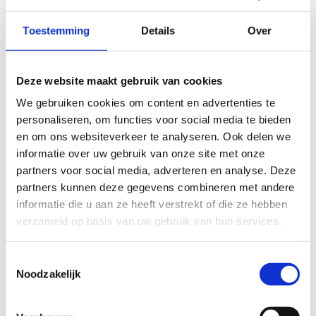
Schrijf je in
Toestemming
Details
Over
Helaas moeten we dit event uitstellen.
Snuister zeker in ons ruim opleidings- en
Deze website maakt gebruik van cookies
bijscholingsaanbod en misschien mogen we je dan wel
We gebruiken cookies om content en advertenties te
snel op één van onze andere activiteiten verwelkomen.
personaliseren, om functies voor social media te bieden
en om ons websiteverkeer te analyseren. Ook delen we
informatie over uw gebruik van onze site met onze
partners voor social media, adverteren en analyse. Deze
partners kunnen deze gegevens combineren met andere
informatie die u aan ze heeft verstrekt of die ze hebben
verzameld op basis van uw gebruik van hun services.
Toestemmingsselectie
Noodzakelijk