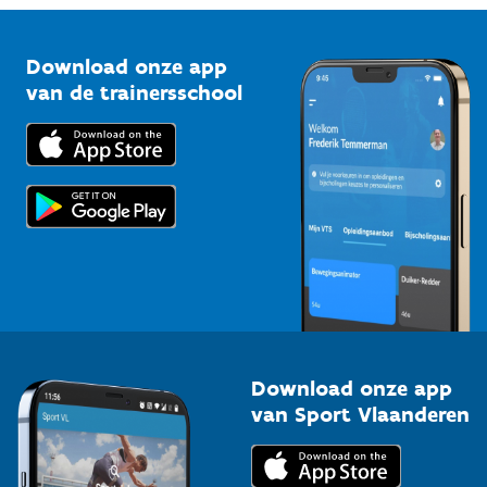
Vlaamse Trainersschool
Sportclubs
Kennisplatform
Download onze app
Bedrijven
van de trainersschool
Downloads
Trainers en begeleiders
Voor de pers
Scholen
Topsporters
Organisatoren van sportevenementen
Download onze app
van Sport Vlaanderen