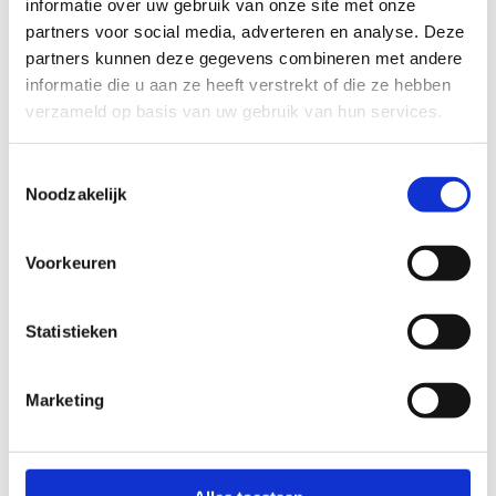
informatie over uw gebruik van onze site met onze
partners voor social media, adverteren en analyse. Deze
partners kunnen deze gegevens combineren met andere
informatie die u aan ze heeft verstrekt of die ze hebben
verzameld op basis van uw gebruik van hun services.
Geef bijvoorbeeld een concreet adres mee of
bezorg ons een knipsel (luchtfoto, kaart, ...)
Toestemmingsselectie
Noodzakelijk
Situeer jouw vraag geografisch (bijkomende
informatie)
Voorkeuren
Bezorg ons eventueel een knipsel (luchtfoto,
Statistieken
kaart, ...)
Marketing
Jouw contactgegevens