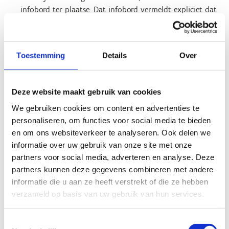
infobord ter plaatse. Dat infobord vermeldt expliciet dat
zwemmen op eigen risico is en geeft basisinformatie
over veiligheid, waterkwaliteit en wat te doen in
nood. Een kernprincipe is dat de zwemmer bewust en
Toestemming
Details
Over
geïnformeerd deelneemt. De zwemmer aanvaardt om te
zwemmen op eigen risico, in de omstandigheden en
voorwaarden, waarvan hij heeft kennis kunnen
Deze website maakt gebruik van cookies
nemen. Dit ontslaat de exploitant echter niet van zijn
aansprakelijkheid wanneer deze tekortschiet aan zijn
We gebruiken cookies om content en advertenties te
informatieverplichting, risicobeoordeling of de algemene
personaliseren, om functies voor social media te bieden
zorgvuldigheidsnorm. Deze principes vormen het kader
en om ons websiteverkeer te analyseren. Ook delen we
voor de beoordeling van (gedeelde)
informatie over uw gebruik van onze site met onze
aansprakelijkheid indien zich een incident of ongeval
partners voor social media, adverteren en analyse. Deze
voordoet.
partners kunnen deze gegevens combineren met andere
informatie die u aan ze heeft verstrekt of die ze hebben
Juridische aansprakelijkheid
verzameld op basis van uw gebruik van hun services.
Volgens de algemene regels van het
Toestemmingsselectie
aansprakelijkheidsrecht is iemand enkel aansprakelijk