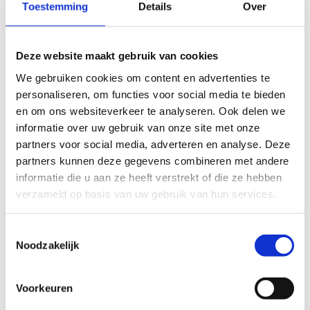
Toestemming
Details
Over
Tools voor ontwerpers
Kwaliteitslabel toegankelijkheid sport
Labeltrajecten en richtprijzen
Deze website maakt gebruik van cookies
Toegankelijkheid in zwembaden
We gebruiken cookies om content en advertenties te
personaliseren, om functies voor social media te bieden
Inspirerende voorbeelden
en om ons websiteverkeer te analyseren. Ook delen we
informatie over uw gebruik van onze site met onze
partners voor social media, adverteren en analyse. Deze
partners kunnen deze gegevens combineren met andere
Inspirerende
informatie die u aan ze heeft verstrekt of die ze hebben
voorbeelden
verzameld op basis van uw gebruik van hun services.
Toestemmingsselectie
Sportaccommodaties
Noodzakelijk
Voorkeuren
Geen fiches gevonden.