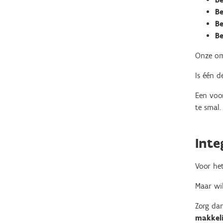
Be
Be
B
Onze om
Is één d
Een voor
te smal.
Inte
Voor het
Maar wil
Zorg da
makkeli