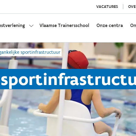
VACATURES
OVE
nstverlening
Vlaamse Trainersschool
Onze centra
On
gankelijke sportinfrastructuur
 sportinfrastruct