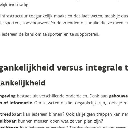
lijkheid nodig.
je infrastructuur toegankelijk maakt en dat laat weten, maak je dus
le sporters, toeschouwers én de vrienden of familie die ze meene
t iedereen de kans om te sporten en te supporteren.
gankelijkheid versus integrale 
ankelijkheid
mgeving
bestaat uit verschillende onderdelen. Denk aan
gebouwen
n of informatie
. Om te weten of die toegankelijk zijn, toets je ze
etreedbaar
: kan iedereen binnen? Ook als je geen trappen kan n
uikbaar
: kunnen mensen doen wat ze van plan zijn?
reikbaar
: kan iedereen er geraken? Zonder drempels of omwegen