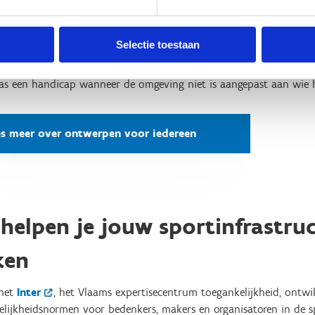
n voor iedereen legt de nadruk op creativiteit en inclusie. Je ste
oe je dit gebouw of deze publieke ruimte mooi en functioneel ma
rs.
Selectie toestaan
 filosofie past de ontwerper de omgeving aan zijn gebruiker
as een handicap wanneer de omgeving niet is aangepast aan wie 
es meer over ontwerpen voor iedereen
 helpen je jouw sportinfrastru
ken
met
Inter
, het Vlaams expertisecentrum toegankelijkheid, ontwi
elijkheidsnormen voor bedenkers, makers en organisatoren in de s