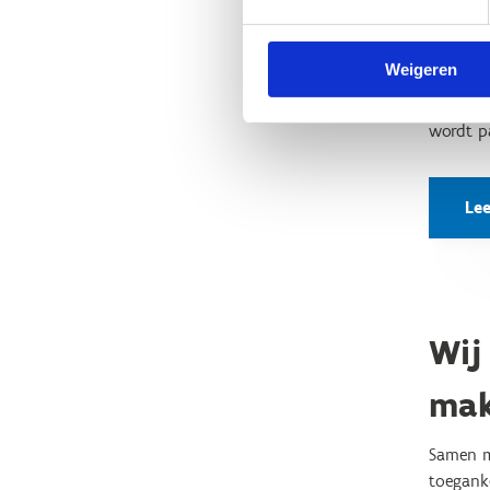
Ontwerpe
vraag h
gebruike
Weigeren
In deze
wordt p
Le
Wij
ma
Samen 
toegank