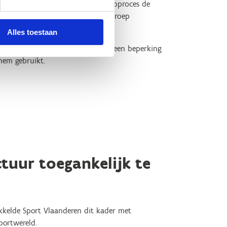
lt al bij het begin van het ontwerpproces de
akt voor een zo groot mogelijke groep
Alles toestaan
s aan en niet omgekeerd.
Want een beperking
hem gebruikt.
ctuur toegankelijk te
kkelde Sport Vlaanderen dit kader met
portwereld.