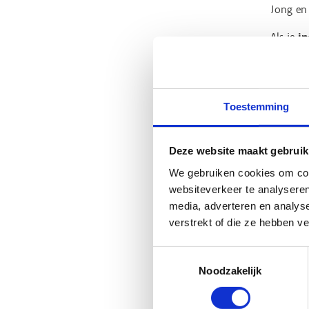
Jong en
Als je
in
gebouw, 
Je werkt
gebruike
Toestemming
achteraf
Deze website maakt gebruik
We gebruiken cookies om cont
Ont
websiteverkeer te analyseren
media, adverteren en analys
verstrekt of die ze hebben v
Ontwerpe
sportsec
Toestemmingsselectie
Deze on
Noodzakelijk
Ontwerp