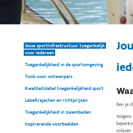
Jou
Jouw sportinfrastructuur toegankelijk
voor iedereen
ied
Toegankelijkheid in de sportomgeving
Tools voor ontwerpers
Waa
Kwaliteitslabel toegankelijkheid sport
Labeltrajecten en richtprijzen
Ben je 
Toegankelijkheid in zwembaden
Volgens
beperki
Inspirerende voorbeelden
miljoen