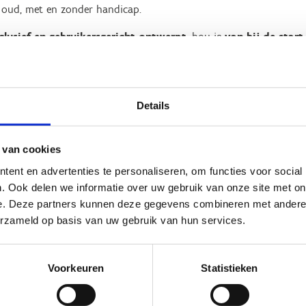
 oud, met en zonder handicap.
clusief en gebruikersgericht ontwerpt
, hou je
van bij de start
je buitenomgeving, je toestellen, je communicatie, je onthaal of j
 dus niet met afzonderlijke aanpassingen voor elke sporter of to
r. Die bestaat trouwens niet. Met een integraal toegankelijk ont
Details
.
 van cookies
ent en advertenties te personaliseren, om functies voor social
werpen voor iedereen
. Ook delen we informatie over uw gebruik van onze site met on
e. Deze partners kunnen deze gegevens combineren met andere i
erzameld op basis van uw gebruik van hun services.
n voor iedereen is een ontwerpfilosofie en het uitgangspunt voor
tor.
twerpmethodiek gaat uit van de
menselijke diversiteit
en stree
Voorkeuren
Statistieken
en voor iedereen heeft als doel alle mensen gelijke kansen te ge