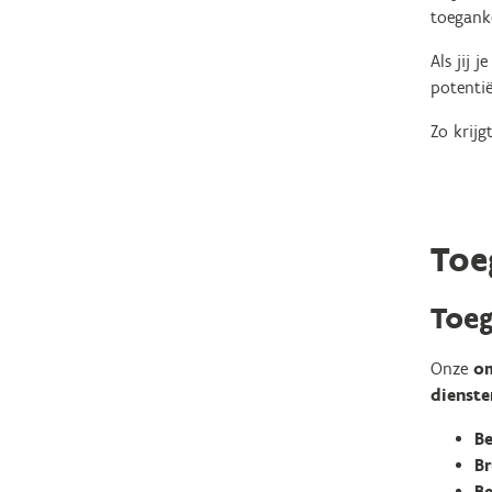
toeganke
Als jij 
potentië
Zo krijg
Toe
Toeg
Onze
o
dienste
B
Br
Be