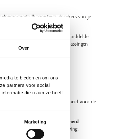
rekening met alle soorten gebruikers van je
e website.
eschouwer die anders is dan de gemiddelde
werp
bespaar je kosten
voor aanpassingen
Over
 media te bieden en om ons
ze partners voor social
nformatie die u aan ze heeft
 het kwaliteitslabel toegankelijkheid voor de
ft naar
sociale inclusie en gelijkheid
.
Marketing
ven om mee te doen in de samenleving.