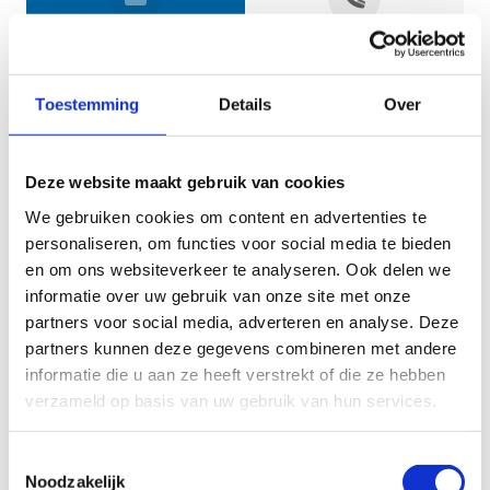
Jouw gegevens
Toestemming
Details
Over
Deze website maakt gebruik van cookies
We gebruiken cookies om content en advertenties te
personaliseren, om functies voor social media te bieden
en om ons websiteverkeer te analyseren. Ook delen we
informatie over uw gebruik van onze site met onze
Geef aan tot welk domein jouw vraag behoort
partners voor social media, adverteren en analyse. Deze
partners kunnen deze gegevens combineren met andere
KIES EEN DOMEIN
informatie die u aan ze heeft verstrekt of die ze hebben
verzameld op basis van uw gebruik van hun services.
Jouw vraag
Toestemmingsselectie
Noodzakelijk