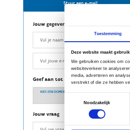
Stuur een e-mail
Jouw gegevens
Toestemming
Deze website maakt gebruik
We gebruiken cookies om cont
websiteverkeer te analyseren
media, adverteren en analys
Geef aan tot welk domein jouw vraag b
verstrekt of die ze hebben v
KIES EEN DOMEIN
Toestemmingsselectie
Noodzakelijk
Jouw vraag