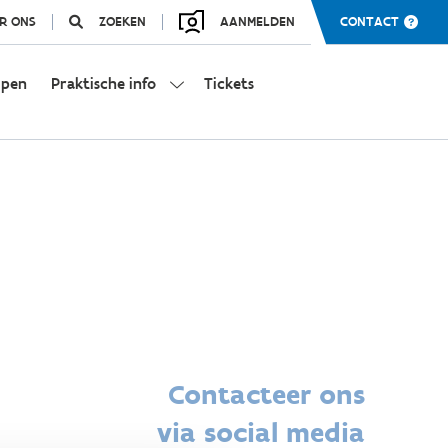
R ONS
ZOEKEN
AANMELDEN
CONTACT
mpen
Praktische info
Tickets
Contacteer ons
via social media