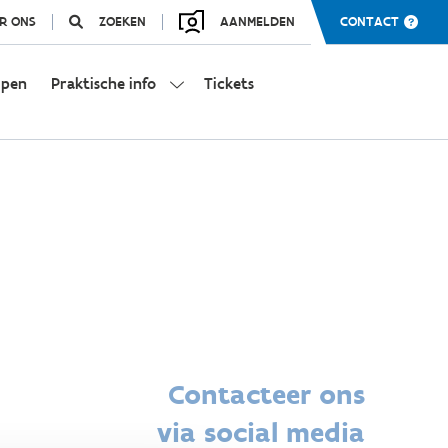
R ONS
ZOEKEN
AANMELDEN
CONTACT
mpen
Praktische info
Tickets
Contacteer ons
via social media