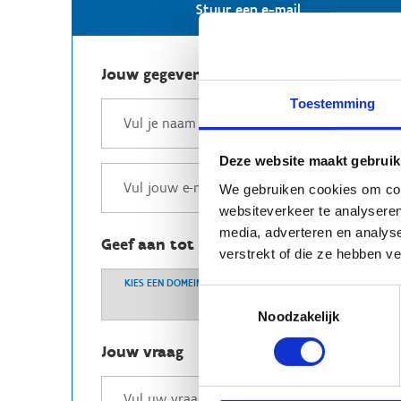
Stuur een e-mail
Jouw gegevens
Toestemming
Deze website maakt gebruik
We gebruiken cookies om cont
websiteverkeer te analyseren
media, adverteren en analys
Geef aan tot welk domein jouw vraag b
verstrekt of die ze hebben v
KIES EEN DOMEIN
Toestemmingsselectie
Noodzakelijk
Jouw vraag