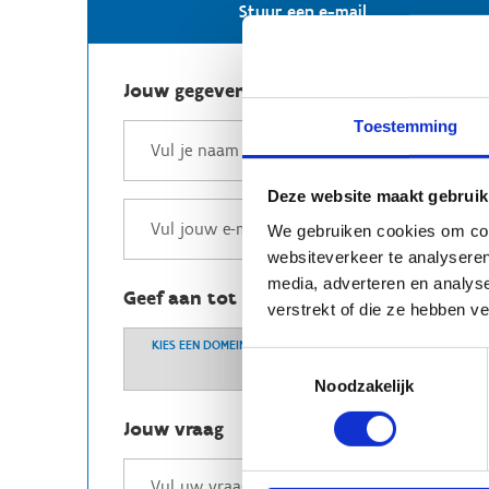
Stuur een e-mail
Jouw gegevens
Toestemming
Deze website maakt gebruik
We gebruiken cookies om cont
websiteverkeer te analyseren
media, adverteren en analys
Geef aan tot welk domein jouw vraag b
verstrekt of die ze hebben v
KIES EEN DOMEIN
Toestemmingsselectie
Noodzakelijk
Jouw vraag