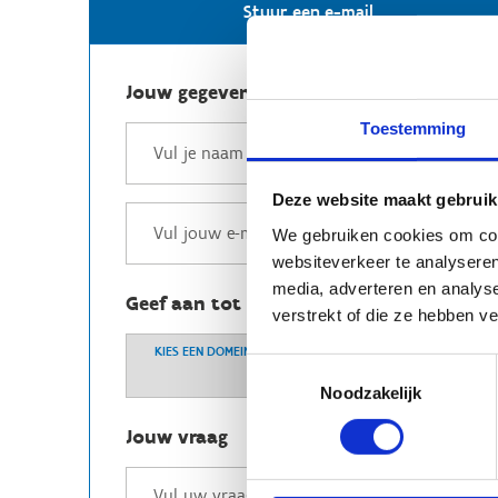
Stuur een e-mail
Jouw gegevens
Toestemming
Deze website maakt gebruik
We gebruiken cookies om cont
websiteverkeer te analyseren
media, adverteren en analys
Geef aan tot welk domein jouw vraag b
verstrekt of die ze hebben v
KIES EEN DOMEIN
Toestemmingsselectie
Noodzakelijk
Jouw vraag