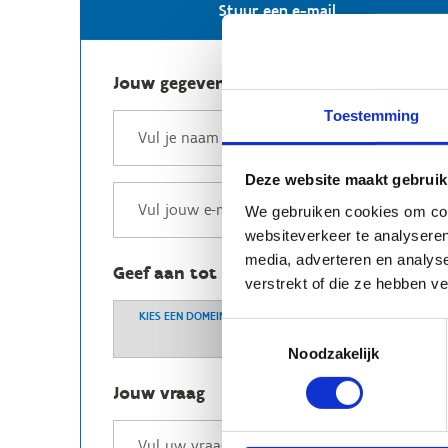
Stuur een e-mail
Jouw gegevens
Toestemming
Deze website maakt gebruik
We gebruiken cookies om cont
websiteverkeer te analyseren
media, adverteren en analys
Geef aan tot welk domein jouw vraag b
verstrekt of die ze hebben v
KIES EEN DOMEIN
Toestemmingsselectie
Noodzakelijk
Jouw vraag